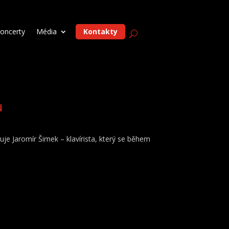
oncerty
Média
Kontakty
u
uje Jaromír Šimek – klavírista, který se během