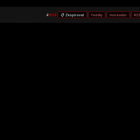
📡
RSS:
📋 Zkopírovat
|
Feedly
|
Inoreader
|
RS