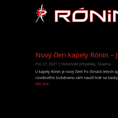
Nový člen kapely Rónin – 
Pro 27, 2021
|
Historické příspěvky
,
Skupina
U kapely Rónin je nový člen! Po čtrnácti letech 
covidového lockdownu sám naučil hrát na baskyt
číst více