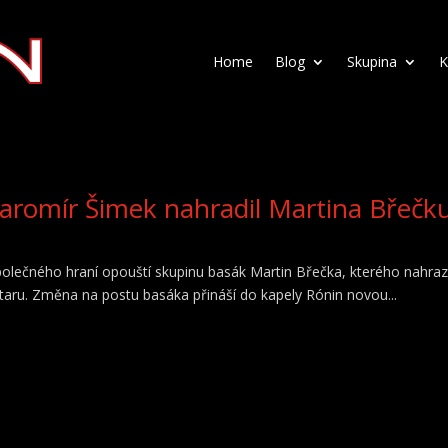
Home
Blog
Skupina
K
Jaromír Šimek nahradil Martina Břečk
společného hraní opouští skupinu basák Martin Břečka, kterého nahraz
aru. Změna na postu basáka přináší do kapely Rónin novou...