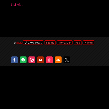
číst více
📡
RSS:
|
|
|
|
📋 Zkopírovat
Feedly
Inoreader
RSS
Návod