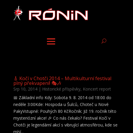
🎸 Kočí v Chotči 2014 – Multikulturní festival
plný překvapení! 🎭🎶
Srp 10, 2014
|
Historické příspěvky
,
Koncert report
📅 Základní info Kdy: Sobota 9. 8. 2014 od 18:00 do
neděle 3:00Kde: Hospoda u Šulců, Choteč u Nové
PakyVstupné: Pouhých 80 KčRočník: Již 19. ročník této
mysteriózní akce! 🎉 Co nás čekalo? Festival Kočí v
Chotči je legendární akcí s vibrující atmosférou, kde se
mísí...