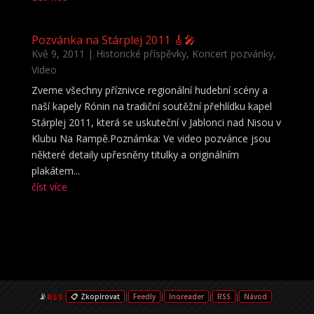
Pozvánka na Stárplej 2011 🎸🎤
Kvě 9, 2011
|
Historické příspěvky
,
Koncert pozvánky
,
Video
Zveme všechny příznivce regionální hudební scény a
naší kapely Rónin na tradiční soutěžní přehlídku kapel
Stárplej 2011, která se uskuteční v Jablonci nad Nisou v
Klubu Na Rampě.Poznámka: Ve video pozvánce jsou
některé detaily upřesněny titulky a originálním
plakátem...
číst více
📡
RSS:
|
|
|
|
📋 Zkopírovat
Feedly
Inoreader
RSS
Návod