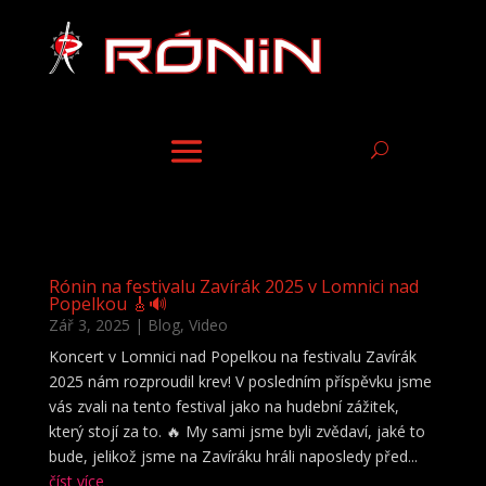
Rónin na festivalu Zavírák 2025 v Lomnici nad
Popelkou 🎸🔊
Zář 3, 2025
|
Blog
,
Video
Koncert v Lomnici nad Popelkou na festivalu Zavírák
2025 nám rozproudil krev! V posledním příspěvku jsme
vás zvali na tento festival jako na hudební zážitek,
který stojí za to. 🔥 My sami jsme byli zvědaví, jaké to
bude, jelikož jsme na Zavíráku hráli naposledy před...
číst více