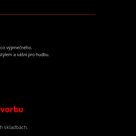
ěco výjimečného.
stylem a vášní pro hudbu.
tvorbu
ch skladbách.