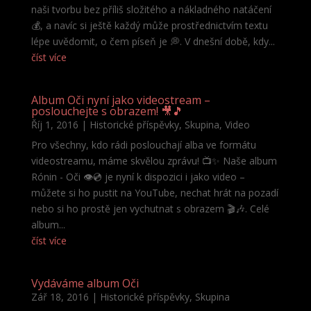
naši tvorbu bez příliš složitého a nákladného natáčení
💰, a navíc si ještě každý může prostřednictvím textu
lépe uvědomit, o čem píseň je 💭. V dnešní době, kdy...
číst více
Album Oči nyní jako videostream –
poslouchejte s obrazem! 🎥🎵
Říj 1, 2016
|
Historické příspěvky
,
Skupina
,
Video
Pro všechny, kdo rádi poslouchají alba ve formátu
videostreamu, máme skvělou zprávu! 📺✨ Naše album
Rónin - Oči 👁️💿 je nyní k dispozici i jako video –
můžete si ho pustit na YouTube, nechat hrát na pozadí
nebo si ho prostě jen vychutnat s obrazem 🎬🎶. Celé
album...
číst více
Vydáváme album Oči
Zář 18, 2016
|
Historické příspěvky
,
Skupina