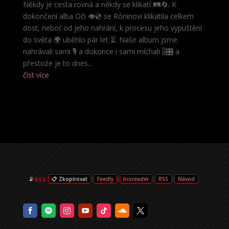
Někdy je cesta rovná a někdy se klikatí 🛤️🔄. K
dokončení alba Oči 👁️💿 se Róninovi klikatila celkem
dost, neboť od jeho nahrání, k procesu jeho vypuštění
do světa 🌍 uběhlo pár let ⏳. Naše album jsme
nahrávali sami 🎙️ a dokonce i sami míchali 🎚️🎛️ a
přestože je to dnes...
číst více
📡
RSS:
|
|
|
|
📋 Zkopírovat
Feedly
Inoreader
RSS
Návod