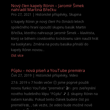
Nový člen kapely Rónin – Jaromír Šimek
nahradil Martina Břečku
Pro 27, 2021
|
Historické příspěvky
,
Skupina
U kapely Rónin je nový člen! Po čtrnácti letech
společného hraní opouští skupinu basák Martin
Břečka, kterého nahrazuje Jaromír Šimek – klavírista,
který se během covidového lockdownu sám naučil hrát
na baskytaru. Změna na postu basáka přináší do
kapely Rónin novou...
číst více
Půjdu – nová píseň a YouTube premiéra
Čvn 27, 2019
|
Historické příspěvky
,
Video
27.6. 2019 v 7 hodin večer 🕖 jsme poprvé použili
novou funkci YouTube "premiéra" 🎬✨ pro zveřejnění
nového hudebního klipu "Půjdu" 🎵🎸 skupiny Rónin na
našem kanálu. Pokud tento článek budete číst po
premiéře📅, , tak vezte, že video bude možné nově