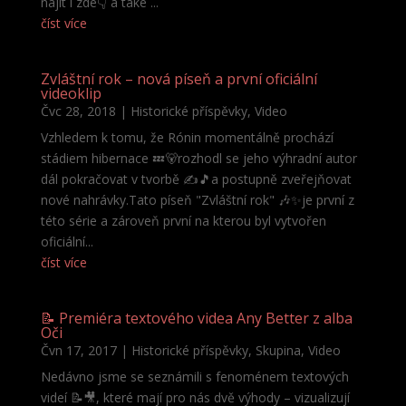
najít i zde👇 a také ...
číst více
Zvláštní rok – nová píseň a první oficiální
videoklip
Čvc 28, 2018
|
Historické příspěvky
,
Video
Vzhledem k tomu, že Rónin momentálně prochází
stádiem hibernace 💤🐻rozhodl se jeho výhradní autor
dál pokračovat v tvorbě ✍️🎵a postupně zveřejňovat
nové nahrávky.Tato píseň "Zvláštní rok" 🎶✨je první z
této série a zároveň první na kterou byl vytvořen
oficiální...
číst více
📝 Premiéra textového videa Any Better z alba
Oči
Čvn 17, 2017
|
Historické příspěvky
,
Skupina
,
Video
Nedávno jsme se seznámili s fenoménem textových
videí 📝🎥, které mají pro nás dvě výhody – vizualizují