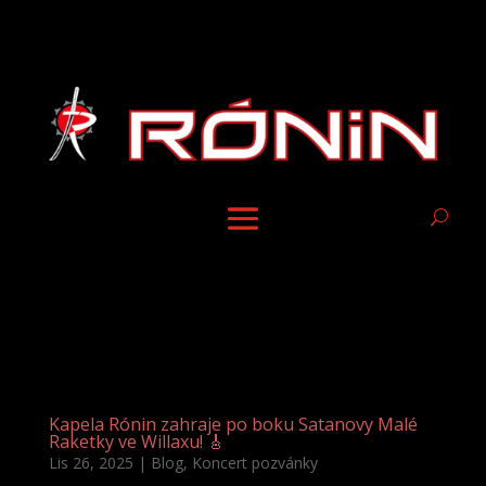
Kapela Rónin zahraje po boku Satanovy Malé
Raketky ve Willaxu! 🎸
Lis 26, 2025
|
Blog
,
Koncert pozvánky