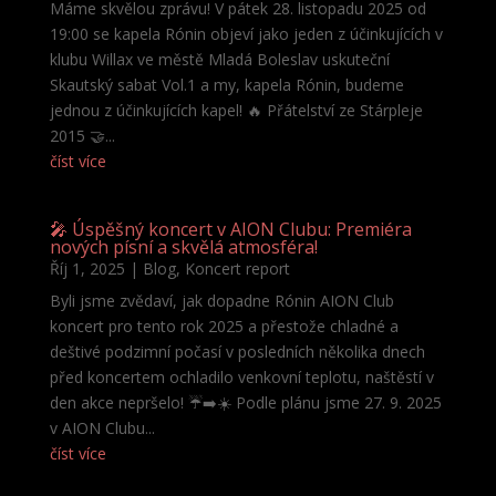
Máme skvělou zprávu! V pátek 28. listopadu 2025 od
19:00 se kapela Rónin objeví jako jeden z účinkujících v
klubu Willax ve městě Mladá Boleslav uskuteční
Skautský sabat Vol.1 a my, kapela Rónin, budeme
jednou z účinkujících kapel! 🔥 Přátelství ze Stárpleje
2015 🤝...
číst více
🎤 Úspěšný koncert v AION Clubu: Premiéra
nových písní a skvělá atmosféra!
Říj 1, 2025
|
Blog
,
Koncert report
Byli jsme zvědaví, jak dopadne Rónin AION Club
koncert pro tento rok 2025 a přestože chladné a
deštivé podzimní počasí v posledních několika dnech
před koncertem ochladilo venkovní teplotu, naštěstí v
den akce nepršelo! ☔➡️☀️ Podle plánu jsme 27. 9. 2025
v AION Clubu...
číst více