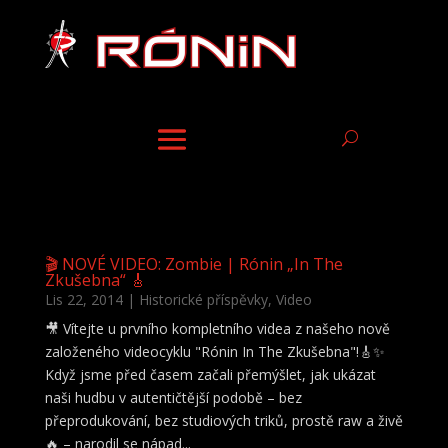
🎬 NOVÉ VIDEO: Zombie | Rónin „In The
Zkušebna“ 🎸
Lis 22, 2014
|
Historické příspěvky
,
Video
🎥 Vítejte u prvního kompletního videa z našeho nově
založeného videocyklu "Rónin In The Zkušebna"!🎸✨
Když jsme před časem začali přemýšlet, jak ukázat
naši hudbu v autentičtější podobě – bez
přeprodukování, bez studiových triků, prostě raw a živě
🔥 – narodil se nápad...