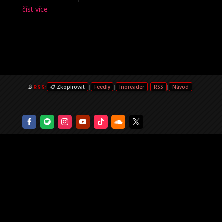
číst více
📡
RSS:
|
|
|
|
📋 Zkopírovat
Feedly
Inoreader
RSS
Návod