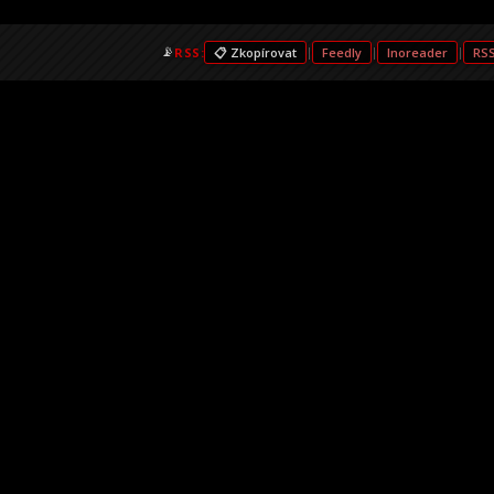
📡
RSS:
📋 Zkopírovat
|
Feedly
|
Inoreader
|
RS