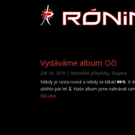
Vydáváme album Oči
Zář 18, 2016
|
Historické příspěvky
,
Skupina
Někdy je cesta rovná a někdy se klikatí 🛤️🔄. K 
uběhlo pár let ⏳. Naše album jsme nahrávali sami 
číst více