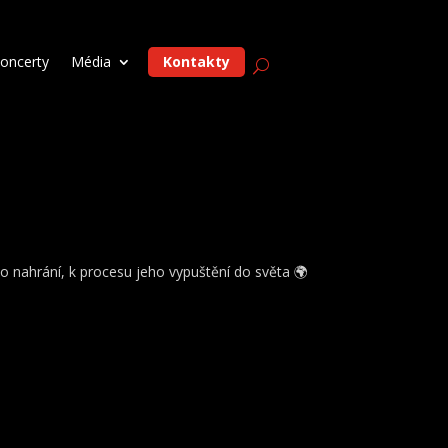
oncerty
Média
Kontakty
eho nahrání, k procesu jeho vypuštění do světa 🌍