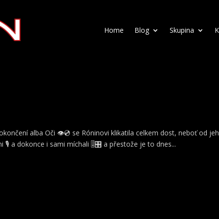
Home
Blog
Skupina
K
dokončení alba Oči 👁️💿 se Róninovi klikatila celkem dost, neboť od j
️ a dokonce i sami míchali 🎚️🎛️ a přestože je to dnes...