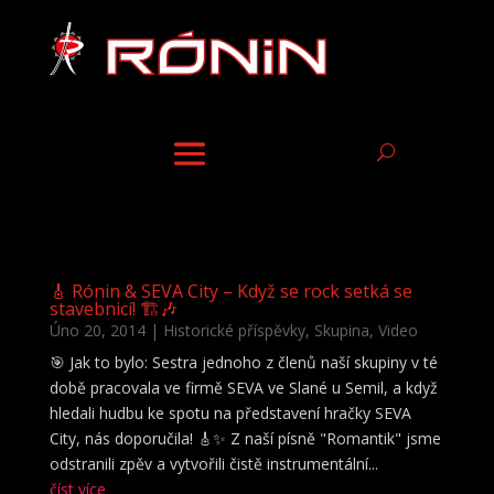
🎸 Rónin & SEVA City – Když se rock setká se
stavebnicí! 🏗️🎶
Úno 20, 2014
|
Historické příspěvky
,
Skupina
,
Video
🎯 Jak to bylo: Sestra jednoho z členů naší skupiny v té
době pracovala ve firmě SEVA ve Slané u Semil, a když
hledali hudbu ke spotu na představení hračky SEVA
City, nás doporučila! 🎸✨ Z naší písně "Romantik" jsme
odstranili zpěv a vytvořili čistě instrumentální...
číst více