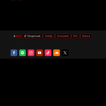
📡
RSS:
|
|
|
|
📋 Zkopírovat
Feedly
Inoreader
RSS
Návod