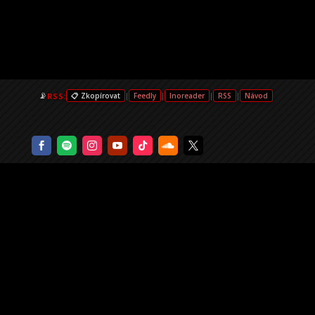
📡
RSS:
|
|
|
|
📋 Zkopírovat
Feedly
Inoreader
RSS
Návod