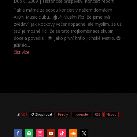
Dub 6, 2009
|
Historické příspěvky
,
Koncert report
Tak a máme za sebou koncert v našem domácím
AION Music clubu... 🏠🎶 Musím říct, že jsme byli
zvědaví, jak Rockový večer dopadne, ale myslím, že už
teď je možné říci, že se tato trojkombinace skupin
docela povedla... 🤩 Jako první hrálo jičínské Metro. 🚇
Jičíňáci...
číst více
📡
RSS:
|
|
|
|
📋 Zkopírovat
Feedly
Inoreader
RSS
Návod