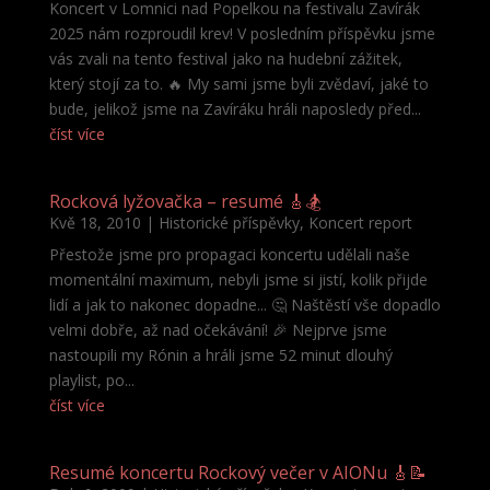
Koncert v Lomnici nad Popelkou na festivalu Zavírák
2025 nám rozproudil krev! V posledním příspěvku jsme
vás zvali na tento festival jako na hudební zážitek,
který stojí za to. 🔥 My sami jsme byli zvědaví, jaké to
bude, jelikož jsme na Zavíráku hráli naposledy před...
číst více
Rocková lyžovačka – resumé 🎸🏂
Kvě 18, 2010
|
Historické příspěvky
,
Koncert report
Přestože jsme pro propagaci koncertu udělali naše
momentální maximum, nebyli jsme si jistí, kolik přijde
lidí a jak to nakonec dopadne... 🤔 Naštěstí vše dopadlo
velmi dobře, až nad očekávání! 🎉 Nejprve jsme
nastoupili my Rónin a hráli jsme 52 minut dlouhý
playlist, po...
číst více
Resumé koncertu Rockový večer v AIONu 🎸📝