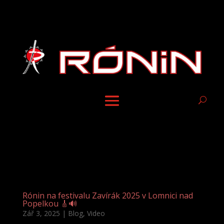
Rónin na festivalu Zavírák 2025 v Lomnici nad
Popelkou 🎸🔊
Zář 3, 2025
|
Blog
,
Video