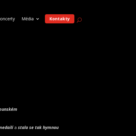
oncerty
Média
Kontakty
munském
medailí
a
stala se tak hymnou