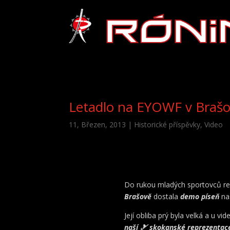
Letadlo na EYOWF v Braš
11, Březen, 2013
|
Historické příspěvky
,
Video
Do rukou mladých sportovců re
Brašově
dostala
demo píseň
na
Její obliba prý byla velká a u v
naší 🎿 skokanské reprezentac