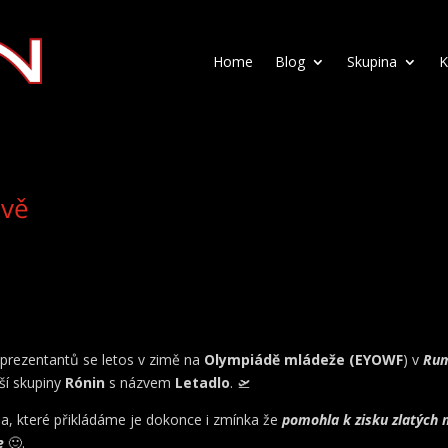
Home
Blog
Skupina
K
ově
prezentantů se letos v zimě na
Olympiádě mládeže (EYOWF
) v
Ru
ší skupiny
Rónin
s názvem
Letadlo
. 🛫
idea, které přikládáme je dokonce i zmínka že
pomohla k zisku zlatých 
e
🙂.