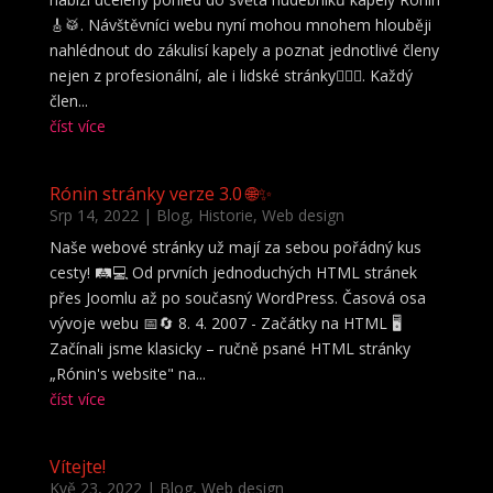
🎸🥁. Návštěvníci webu nyní mohou mnohem hlouběji
nahlédnout do zákulisí kapely a poznat jednotlivé členy
nejen z profesionální, ale i lidské stránky🕵️‍♀️👥. Každý
člen...
číst více
Rónin stránky verze 3.0 🌐✨
Srp 14, 2022
|
Blog
,
Historie
,
Web design
Naše webové stránky už mají za sebou pořádný kus
cesty! 🛤️💻 Od prvních jednoduchých HTML stránek
přes Joomlu až po současný WordPress. Časová osa
vývoje webu 📅🔄 8. 4. 2007 - Začátky na HTML 🖥️
Začínali jsme klasicky – ručně psané HTML stránky
„Rónin's website" na...
číst více
Vítejte!
Kvě 23, 2022
|
Blog
,
Web design