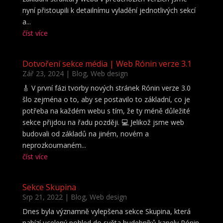
nyní přistoupili k detailnímu vyladění jednotlivých sekcí
a...
číst více
Dotvoření sekce média | Web Rónin verze 3.1
Zář 23, 2024
|
Blog
,
Web design
🎸 V první fázi tvorby nových stránek Rónin verze 3.0
šlo zejména o to, aby se postavilo to základní, co je
potřeba na každém webu s tím, že ty méně důležité
sekce přijdou na řadu později. 💻 Jelikož jsme web
budovali od základů na jiném, novém a
neprozkoumaném...
číst více
Sekce Skupina
Srp 21, 2022
|
Blog
,
Web design
Dnes byla významně vylepšena sekce Skupina, která
nabízí ucelený pohled do světa hudebníků kapely Rónin