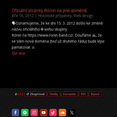
Oficiální stránky Rónin na jiné doméně.
Bře 16, 2012
|
Historické příspěvky
,
Web design
🗣️Oznamujeme, že ke dni 15. 3. 2012 došlo ke změně
názvu oficiálního 🌐 webu skupiny
Rónin na https://www.ronin-band.cz/. Doufáme 🙏, že
se Vám nová doména (teď už druhého řádu) bude lépe
pamatovat ☺️.
číst více
📡
RSS:
|
|
|
|
📋 Zkopírovat
Feedly
Inoreader
RSS
Návod