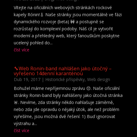
Vítejte na oficiálních webových stránkách rockové
kapely Rónin!🎸 Naše stránky jsou momentálně ve fázi
dynamického rozvoje (beta) 🚧 a postupně se
rozrůstají do komplexní podoby. Náš cíl je vytvořit
moderní a přehledný web, který fanouškům poskytne
ucelený pohled do...
číst více
🔧Web Ronin-band nahlášen jako útočný –
vyřešeno 14denní karanténou
Dub 19, 2017
|
Historické příspěvky
,
Web design
Bohužel máme nepříjemnou zprávu 😔. Naše oficiální
stránky Ronin-band byly nahlášeny jako útočná stránka
🚨. Nevíme, zda stránky někdo nahlašuje záměrně,
nebo zda jde opravdu o nějaký útok, ale než problém
vyřešíme, jsou možná dvě řešení: 1) Buď ignorovat
výstrahu a...
číst více