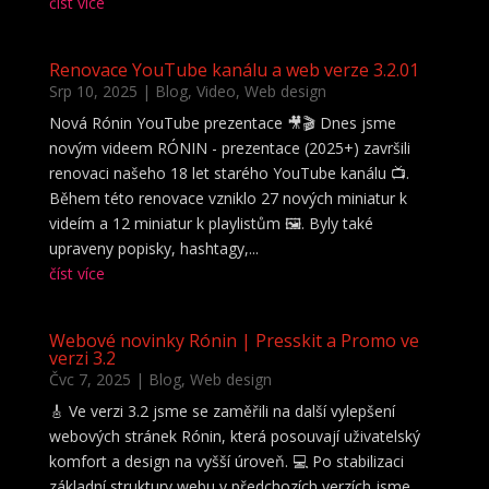
číst více
Renovace YouTube kanálu a web verze 3.2.01
Srp 10, 2025
|
Blog
,
Video
,
Web design
Nová Rónin YouTube prezentace 🎥🎬 Dnes jsme
novým videem RÓNIN - prezentace (2025+) završili
renovaci našeho 18 let starého YouTube kanálu 📺.
Během této renovace vzniklo 27 nových miniatur k
videím a 12 miniatur k playlistům 🖼️. Byly také
upraveny popisky, hashtagy,...
číst více
Webové novinky Rónin | Presskit a Promo ve
verzi 3.2
Čvc 7, 2025
|
Blog
,
Web design
🎸 Ve verzi 3.2 jsme se zaměřili na další vylepšení
webových stránek Rónin, která posouvají uživatelský
komfort a design na vyšší úroveň. 💻 Po stabilizaci
základní struktury webu v předchozích verzích jsme